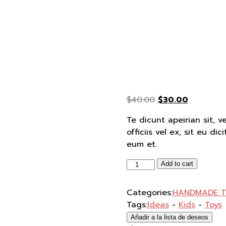
Original
Current
$
40.00
$
30.00
price
price
Te dicunt apeirian sit, v
was:
is:
officiis vel ex, sit eu d
$40.00.
$30.00.
eum et.
Friendly
Add to cart
Raindrop
quantity
Categories:
HANDMADE T
Tags:
Ideas
-
Kids
-
Toys
Añadir a la lista de deseos