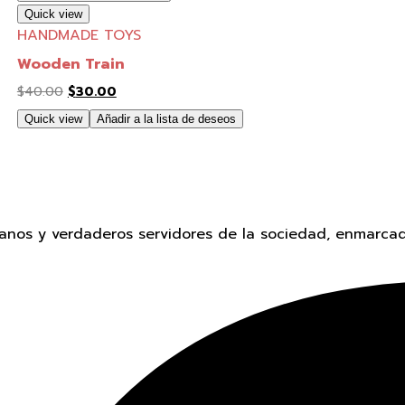
Quick view
HANDMADE TOYS
Wooden Train
Original
Current
$
40.00
$
30.00
price
price
Quick view
Añadir a la lista de deseos
was:
is:
$40.00.
$30.00.
anos y verdaderos servidores de la sociedad, enmarcad