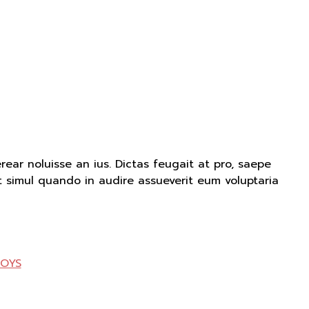
erear noluisse an ius. Dictas feugait at pro, saepe
icit simul quando in audire assueverit eum voluptaria
OYS